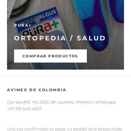
PURA+
ORTOPEDIA / SALUD
COMPRAR PRODUCTOS
AVIMEX DE COLOMBIA
Carrera 80C No.32EE-28 Laureles, Medellin, Whatsapp
+57-315 643 4807
Una vez confirmado tu pago, tu pedido será despachado